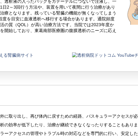
し、透析液の入ったバッグをカテーテルにつないで注液し、一
1日2～3回行う方法や、装置を用いて夜間に行う治療があり
う治療となります。残っている腎臓の機能が無くなってしまう
程度を目安に血液透析へ移行する場合があります。通院頻度
の質（QOL）が高い治療方法です。当院では2023年度か
析を開始しており、東葛南部医療圏の腹膜透析のニーズに応え
外に取り出し、再び体内に戻すための経路、バスキュラーアクセスが必
析の効率が低下したり、治療が継続できなくなったりすることもありま
ラーアクセスの管理やトラブル時の対応などを専門的に行い、安定した