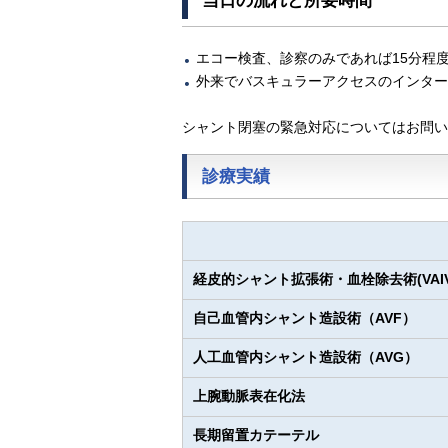
当日の流れと所要時間
エコー検査、診察のみであれば15分程
外来でバスキュラーアクセスのインター
シャント閉塞の緊急対応についてはお問い
診療実績
経皮的シャント拡張術・血栓除去術(VAIV
自己血管内シャント造設術（AVF）
人工血管内シャント造設術（AVG）
上腕動脈表在化法
長期留置カテーテル