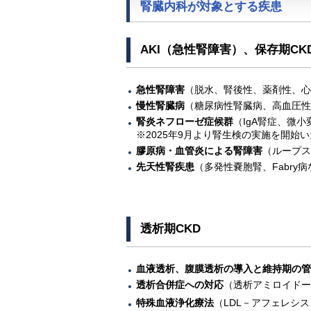
腎臓内科が対象とする疾患
AKI（急性腎障害）、保存期CK
急性腎障害
（脱水、腎後性、薬剤性、心
慢性腎臓病
（糖尿病性腎臓病、高血圧性
腎炎ネフローゼ症候群
（IgA腎症、微
※2025年9月より腎生検の実施を開始
膠原病・血管炎による腎障害
（ループス
先天性腎疾患
（多発性嚢胞腎、Fabry
透析期CKD
血液透析、腹膜透析の導入と維持期の管
透析合併症への対応
（透析アミロイドー
特殊血液浄化療法
（LDL－アフェレシス