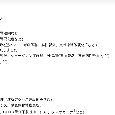
D
腎連関など）
腎硬化症など）
小変化型ネフローゼ症候群、膜性腎症、巣状糸球体硬化症など）
いたしました。
腎炎、シェーグレン症候群、ANCA関連血管炎、紫斑病性腎炎 など）
病など）
理
（透析アクセス造設術を含む）
シス、動脈硬化性疾患など）
®
、CTLI（重症下肢虚血）に対するレ オカーナ
など）